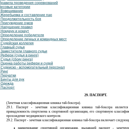
 Правила проведения соревнований
 Весовые категории
. Взвешивание
. Жеребьевка и составление пар
. Продолжительность боя
. Присуждение очков
. Нарушение правил
 Нокдаун и нокаут
. Определение победителя
. Определение личных и командных мест
. Судейская коллегия
. Главный судья
. Заместители главного судьи
 Рефери (судья в ринге)
 Судья (сбоку ринга)
. Оценка работы рефери и судей
. Судеиско - вспомогательный персонал
 Ринг
. Перчатки
 Бинты для рук
. Одежда
. Паспорт
29. ПАСПОРТ.
(Зачетная классификационная книжка тай-боксера).
29.1. Паспорт - зачетная классификационная книжка тай-боксера являет
принадлежность спортсмена к спортивной организации, его спортивную классифик
прохождение медицинского контроля.
29.2. Паспорт - зачетная классификационная книжка тай-боксера включает следующ
наименование спортивной организации, выдавшей паспорт - зачетну