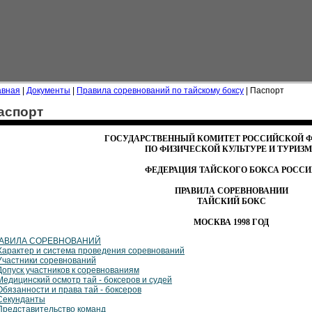
авная
|
Документы
|
Правила соревнований по тайскому боксу
| Паспорт
аспорт
ГОСУДАРСТВЕННЫЙ КОМИТЕТ РОССИЙСКОЙ Ф
ПО ФИЗИЧЕСКОЙ КУЛЬТУРЕ И ТУРИЗ
ФЕДЕРАЦИЯ ТАЙСКОГО БОКСА РОССИ
ПРАВИЛА СОРЕВНОВАНИИ
ТАЙСКИЙ БОКС
МОСКВА 1998 ГОД
АВИЛА СОРЕВНОВАНИЙ
 Характер и система проведения соревнований
 Участники соревнований
 Допуск участников к соревнованиям
 Медицинский осмотр тай - боксеров и судей
Обязанности и права тай - боксеров
 Секунданты
 Представительство команд