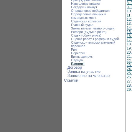
Присуждение очков
8.
Нарушение правил
9.
Нокдаун и нокаут
Определение победителя
10
Определение личных и
11
командных мест
12
Судейская коллегия
13
Главный судья
14
Заместители главного судьи
15.
Рефери (судья в ринге)
Судья (сбоку ринга)
16
Оценка работы рефери и судей
17
Судеиско - вспомогательный
18
персонал
19
Ринг
20
Перчатки
21.
Бинты для рук
Одежда
22.
Паспорт
23
Договор
24
Заявка на участие
25.
Заявление на членство
26
Ссылки
27.
28
29