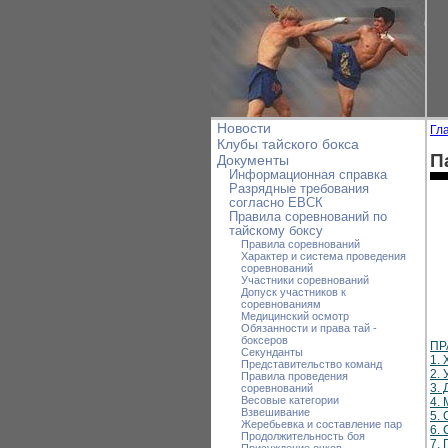
Новости
Гл
Клубы тайского бокса
П
Документы
Информационная справка
Разрядные требования
согласно ЕВСК
Правила соревнований по
тайскому боксу
Правила соревнований
Характер и система проведения
соревнований
Участники соревнований
Допуск участников к
соревнованиям
Медицинский осмотр
Обязанности и права тай -
боксеров
ПР
Секунданты
1.
Представительство команд
2.
Правила проведения
3.
соревнований
Весовые категории
4.
Взвешивание
5. 
Жеребьевка и составление пар
6.
Продолжительность боя
7.