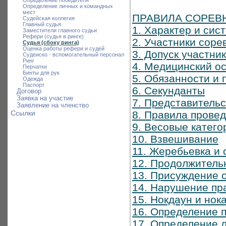
Определение победителя
Определение личных и командных
мест
ПРАВИЛА СОРЕВ
Судейская коллегия
Главный судья
1. Характер и си
Заместители главного судьи
Рефери (судья в ринге)
2. Участники соре
Судья (сбоку ринга)
Оценка работы рефери и судей
3. Допуск участни
Судеиско - вспомогательный персонал
Ринг
4. Медицинский ос
Перчатки
Бинты для рук
5. Обязанности и 
Одежда
Паспорт
6. Секунданты
Договор
Заявка на участие
7. Представитель
Заявление на членство
Ссылки
8. Правила прове
9. Весовые катего
10. Взвешивание
11. Жеребьевка и 
12. Продолжитель
13. Присуждение 
14. Нарушение пр
15. Нокдаун и нок
16. Определение 
17. Определение 