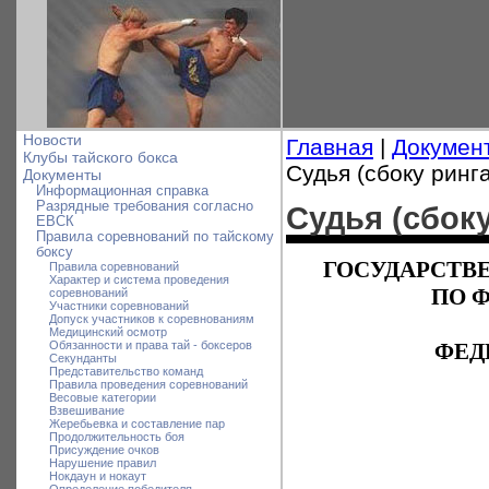
Новости
Главная
|
Докумен
Клубы тайского бокса
Судья (сбоку ринга
Документы
Информационная справка
Разрядные требования согласно
Судья (сбоку
ЕВСК
Правила соревнований по тайскому
боксу
ГОСУДАРСТВ
Правила соревнований
Характер и система проведения
ПО 
соревнований
Участники соревнований
Допуск участников к соревнованиям
Медицинский осмотр
Обязанности и права тай - боксеров
ФЕД
Секунданты
Представительство команд
Правила проведения соревнований
Весовые категории
Взвешивание
Жеребьевка и составление пар
Продолжительность боя
Присуждение очков
Нарушение правил
Нокдаун и нокаут