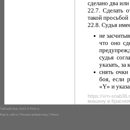
сделано два или
22.7. Сделать 
такой просьбой 
22.8. Судья име
не засчиты
что оно сд
предупрежд
судья согл
указать, за
снять очки
боя, если 
«Y» и указа
https://vrn-snab36.
машину в Красноя
Тайский бокс 2010 © FinS.ru
Карта сайта
|
Письмо вебмастеру
|
Поиск