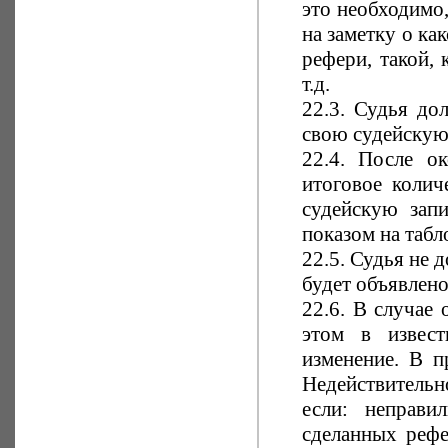
это необходимо
на заметку о к
рефери, такой, 
т.д.
22.3. Судья до
свою судейскую 
22.4. После о
итоговое колич
судейскую зап
показом на табл
22.5. Судья не 
будет объявлено
22.6. В случае
этом в извес
изменение. В п
Недействительн
если: неправи
сделанных реф