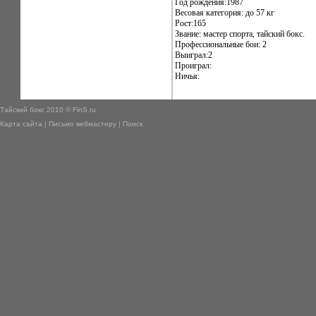
Год рождения:1987
Весовая категория: до 57 кг
Рост:165
Звание: мастер спорта, тайский бокс.
Профессиональные бои: 2
Выиграл:2
Проиграл:
Ничья:
Тайский бокс 2010 © FinS.ru
Карта сайта
|
Письмо вебмастеру
|
Поиск