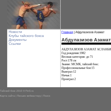
Новости
Главная
| Абдулазизов Азамат
Клубы тайского бокса
Абдулазизов Азамат
Документы
Ссылки
АБДУЛАЗИЗОВ АЗАМАТ АСЛАНБ
Год рождения:1982
Весовая категория: до 71
Рост:178 см
Звание: МСМК, тайский бокс.
Профессиональные бои:15
Выиграл:12
Ничья:1
Проиграл:2
Тайский бокс 2010 © FinS.ru
Карта сайта
|
Письмо вебмастеру
|
Поиск