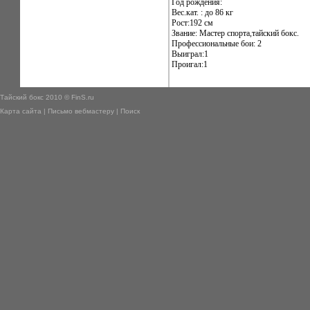
Год рождения:
Вес.кат. : до 86 кг
Рост:192 см
Звание: Мастер спорта,тайский бокс.
Профессиональные бои: 2
Выиграл:1
Проигал:1
Тайский бокс 2010 © FinS.ru
Карта сайта
|
Письмо вебмастеру
|
Поиск